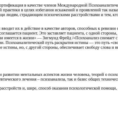
сертификация в качестве членов Международной Психоаналити
й практики в целях избегания искажений и проявлений так назы
щи людям, страдающим психическими расстройствами и тем, кто
 вводит их в действие в качестве авторов, способных к ревизи
оглашается пациент. Это заставляет пациента, с одной стороны,
 ли имеется в жизни» — Зигмунд Фрейд /
«Психоанализ снимает с 
зни. Психоаналитический путь раскрытия истины — это путь «св
ые истины, но, с другой стороны, обеспечивает свободу слова и 
 и развитии ментальных аспектов жизни человека, теорий о пси
втического лечения – психоанализа, так и базис общих технич
 расстройств и, шире, способ оказания психологической помощи, 