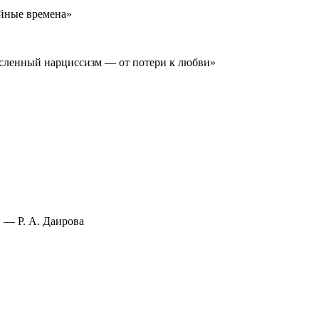
ойные времена»
ысленный нарциссизм — от потери к любви»
 — Р. А. Даирова