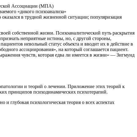
ческой Ассоциации (МПА)
ваемого «дикого психоанализа»
 оказался в трудной жизненной ситуации; популяризация
и своей собственной жизни. Психоаналитический путь раскрытия
 признать неприятные истины, но, с другой стороны,
пациентов невольный статус объекта и вводит их в действие в
ободного ассоциирования», на который соглашается пациент.
выражения чувств, которая едва ли имеется в жизни» — Зигмунд
хопатологии и теорий о лечении. Приложение этих теорий к
еских принципов психодинамических психотерапий.
но и глубокая психологическая теория о всех аспектах