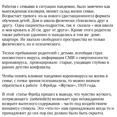
Работая с семьями в ситуации пандемии, было замечено как
вынужденная изоляция, меняет склад жизни семьи.
Возрастает тревога из-за нового (дистанционного) формата
обучения детей. Дом и школа физически сблизились друг к
другу. Одна пациентка-подросток, так и сказала « моя школа
и моя кровать в 20 см. друг от друга». Кроме этого родители
также работали удаленно и находились в том же доме-
квартире. Не хватало свободного пространства не только
физического, но и психического.
Тесное пребывание родителей с детьми, всеобщая страх
неизвестного вируса, информация СМИ о смертоносности
коронавируса, провоцировало старые, уходящие глубоко в
раннее детство конфликты.
Чтобы понять влияние пандемии короновируса на жизнь в
семье, с точки зрения психоанализа, то можно вначале
обратиться к работе З.Фрейда «Жуткое», 1919 года
.
В этой статье Фрейд пришел к выводу, что чувство жуткого,
потрясающего (unheimlich) возникает при неожиданном
возврате вытесного содержания – часто под воздействием
внешнего стимула. Это «что-то» нам принадлежало когда то и
принадлежит до сих пор (но должно было быть скрыто).