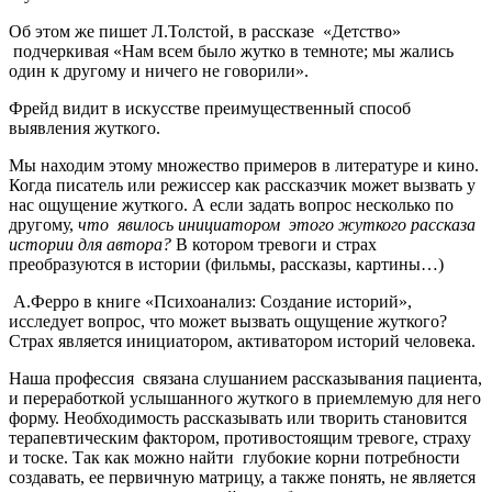
Об этом же пишет Л.Толстой, в рассказе «Детство»
подчеркивая «Нам всем было жутко в темноте; мы жались
один к другому и ничего не говорили».
Фрейд видит в искусстве преимущественный способ
выявления жуткого.
Мы находим этому множество примеров в литературе и кино.
Когда писатель или режиссер как рассказчик может вызвать у
нас ощущение жуткого. А если задать вопрос несколько по
другому,
что явилось инициатором этого жуткого рассказа
истории для автора?
В котором тревоги и страх
преобразуются в истории (фильмы, рассказы, картины…)
А.Ферро в книге «Психоанализ: Создание историй»,
исследует вопрос, что может вызвать ощущение жуткого?
Страх является инициатором, активатором историй человека.
Наша профессия связана слушанием рассказывания пациента,
и переработкой услышанного жуткого в приемлемую для него
форму. Необходимость рассказывать или творить становится
терапевтическим фактором, противостоящим тревоге, страху
и тоске. Так как можно найти глубокие корни потребности
создавать, ее первичную матрицу, а также понять, не является