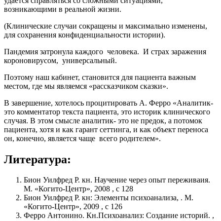
удается справляться со сложными ситуациями,
возникающими в реальной жизни.
(Клинические случаи сокращены и максимально изменены,
для сохранения конфиденциальности истории).
Пандемия затронула каждого человека. И страх заражения
короновирусом, универсальный.
Поэтому наш кабинет, становится для пациента важным
местом, где мы являемся «рассказчиком сказки».
В завершение, хотелось процитировать А. Ферро «Аналитик-
это комментатор текста пациента, это историк клинического
случая. В этом смысле аналитик- это не предок, а потомок
пациента, хотя и как гарант сеттинга, и как объект переноса
он, конечно, является чаще всего родителем».
Литература:
Бион Уилфред Р. кн. Научение через опыт переживаия.
М. «Когито-Центр», 2008 , с 128
Бион Уилфред Р. кн: Элементы психоанализа, . М.
«Когито-Центр», 2009 , с 126
Ферро Антонино. Кн.Психоанализ: Создание историй. ,