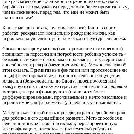
ли «рассказывание» основной потребностью человека в
борьбе со страхом, ужасом перед чем-то более примитивным,
чем вытесненное, перед тем, что еще не может быть
вытесненным?
Как же можно понять, чувства жуткого? Бион в своих
работах
,
раскрывает концепцию рождение мысли, как
первоначальную единицу психической структуры человека.
Согласно которому мысль (как зарождение психического)
возникает на пересечении потребности ребенка успокоить «
безымянный ужас» с которым он рождается и материнской
способности к ревери (мечтания матери). Можно еще так об
этом сказать. Примитивные фантазии или протоэмоции или
недифференцированные, спутанные телесные ощущения
младенца (бета-элементы по Биону) проецируются или
эвакуируются в психику матери, где – они если
восприняты
матерью, то трансформируются (становятся более
дифференцированными, проживаемые) в нечто мыслимое и
переносимое (альфа-элементы), и ребенок успокаивается.
Материнская способность к ревери, играет первейшую роль
для ребенка в его дальнейшем развитие. Мать способная к
ревери принимает своей психикой, через проективную
идентификацию, поток ужаса (b-элементы) ребенка и