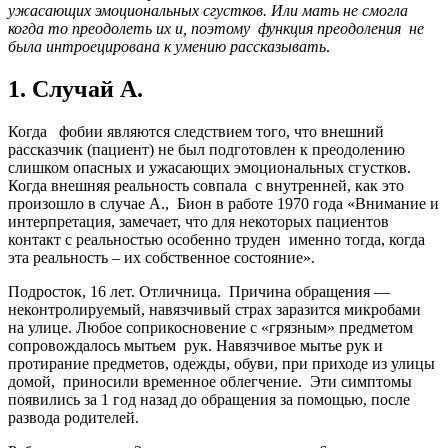
ужасающих эмоциональных сгустков. Или мать не смогла
когда то преодолеть их и, поэтому функция преодоления не
была интроецирована к умению рассказывать
.
1. Случай А.
Когда фобии являются следствием того, что внешний
рассказчик (пациент) не был подготовлен к преодолению
слишком опасных и ужасающих эмоциональных сгустков.
Когда внешняя реальность совпала с внутренней, как это
произошло в случае А., Бион в работе 1970 года «Внимание и
интерпретация, замечает, что для некоторых пациентов
контакт с реальностью особенно труден именно тогда, когда
эта реальность – их собственное состояние».
Подросток, 16 лет. Отличница. Причина обращения —
неконтролируемый, навязчивый страх заразится микробами
на улице. Любое соприкосновение с «грязным» предметом
сопровождалось мытьем рук. Навязчивое мытье рук и
протирание предметов, одежды, обуви, при приходе из улицы
домой, приносили временное облегчение. Эти симптомы
появились за 1 год назад до обращения за помощью, после
развода родителей.