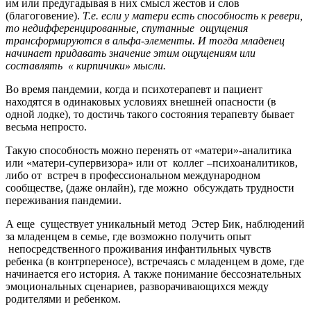
им или предугадывая в них смысл жестов и слов
(благоговение).
Т.е. если у матери есть способность к ревери,
то недифференцированные, спутанные ощущения
трансформируются в альфа-элементы. И тогда младенец
начинает придавать значение этим ощущениям или
составлять « кирпичики» мысли.
Во время пандемии, когда и психотерапевт и пациент
находятся в одинаковых условиях внешней опасности (в
одной лодке), то достичь такого состояния терапевту бывает
весьма непросто.
Такую способность можно перенять от «матери»-аналитика
или «матери-супервизора» или от коллег –психоаналитиков,
либо от встреч в профессиональном международном
сообществе, (даже онлайн), где можно обсуждать трудности
переживания пандемии.
А еще существует уникальный метод Эстер Бик, наблюдений
за младенцем в семье, где возможно получить опыт
непосредственного проживания инфантильных чувств
ребенка (в контрпереносе), встречаясь с младенцем в доме, где
начинается его история. А также понимание бессознательных
эмоциональных сценариев, разворачивающихся между
родителями и ребенком.