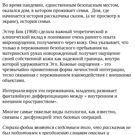
Во время пандемии, единственным безопасным местом,
оказался дом, в котором проживает семья. Дом, где
начинается история рассказчика сказок, (а не просмотр в
экране), история семьи.
Эстер Бик (1968) сделала важный теоретический и
клинический вклад в понимание очень раннего опыта
мироощущения, получаемого через кожу. Она указывает, что
только в переживании безопасного пребывания на
материнских руках новорожденный получает ощущение
своей собственной кожи как надежной границы, внутри
которой удерживается Эго. Кожные ощущения – это
чрезвычайно примитивная форма личностной интеграции,
тесно связанная с переживанием взаимодействия с внешними
объектами.
Интернализируя эти переживания, младенец развивает
фантазийную дифференциацию между « внутренним и
внешним пространством».
Многие самые тяжелые виды патологии, как известно,
связаны с дисфункцией этих базовых операций.
Страхи-фобии являются следствием того, что рассказчик не
был подготовлен к преодолению слишком опасных и