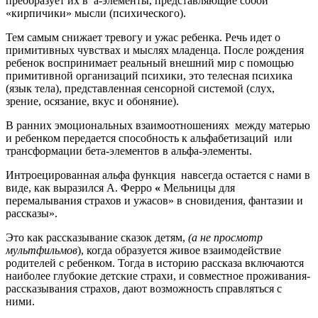
преобразует их в a-элементы, представляющие собой
«кирпичики» мысли (психического).
Тем самым снижает тревогу и ужас ребенка. Речь идет о
примитивных чувствах и мыслях младенца. После рождения
ребенок воспринимает реальный внешний мир с помощью
примитивной организаций психики, это телесная психика
(язык тела), представленная сенсорной системой (слух,
зрение, осязание, вкус и обоняние).
В ранних эмоциональных взаимоотношениях между матерью
и ребенком передается способность к альфабетизаций или
трансформации бета-элементов в альфа-элементы.
Интроецированная альфа функция навсегда остается с нами в
виде, как выразился А. Ферро
«
Мельницы для
перемалывания страхов и ужасов» в сновидения, фантазии и
рассказы».
Это как рассказывание сказок детям,
(а не просмотр
мультфильмов
), когда образуется живое взаимодействие
родителей с ребенком. Тогда в историю рассказа включаются
наиболее глубокие детские страхи, и совместное проживания-
рассказывания страхов, дают возможность справляться с
ними.