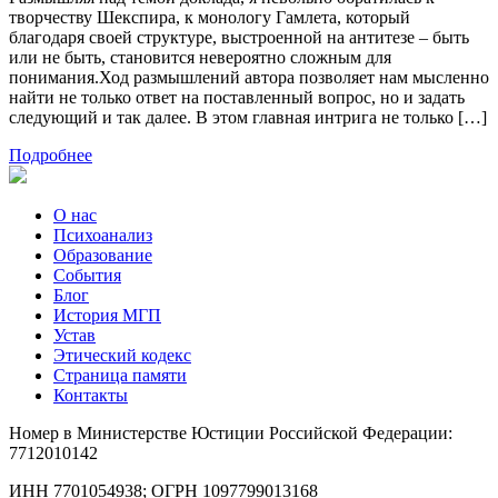
творчеству Шекспира, к монологу Гамлета, который
благодаря своей структуре, выстроенной на антитезе – быть
или не быть, становится невероятно сложным для
понимания.Ход размышлений автора позволяет нам мысленно
найти не только ответ на поставленный вопрос, но и задать
следующий и так далее. В этом главная интрига не только […]
Подробнее
О нас
Психоанализ
Образование
События
Блог
История МГП
Устав
Этический кодекс
Страница памяти
Контакты
Номер в Министерстве Юстиции Российской Федерации:
7712010142
ИНН 7701054938; ОГРН 1097799013168