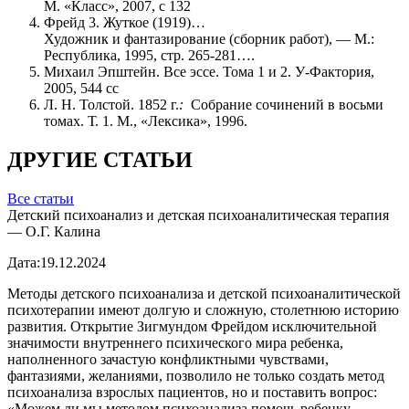
М. «Класс», 2007, с 132
Фрейд 3. Жуткое (1919)…
Художник и фантазирование (сборник работ), — М.:
Республика, 1995, стр. 265-281….
Михаил Эпштейн. Все эссе. Тома 1 и 2. У-Фактория,
2005, 544 сс
Л. Н. Толстой. 1852 г.
:
Собрание сочинений в восьми
томах. Т. 1. М., «Лексика», 1996.
ДРУГИЕ СТАТЬИ
Все статьи
Детский психоанализ и детская психоаналитическая терапия
— О.Г. Калина
Дата:
19.12.2024
Методы детского психоанализа и детской психоаналитической
психотерапии имеют долгую и сложную, столетнюю историю
развития. Открытие Зигмундом Фрейдом исключительной
значимости внутреннего психического мира ребенка,
наполненного зачастую конфликтными чувствами,
фантазиями, желаниями, позволило не только создать метод
психоанализа взрослых пациентов, но и поставить вопрос:
«Можем ли мы методом психоанализа помочь ребенку