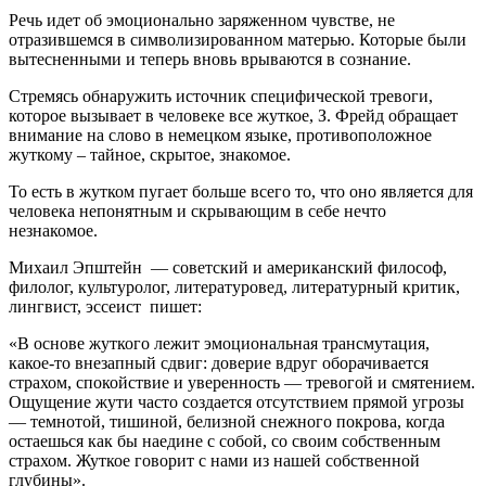
Речь идет об эмоционально заряженном чувстве, не
отразившемся в символизированном матерью. Которые были
вытесненными и теперь вновь врываются в сознание.
Стремясь обнаружить источник специфической тревоги,
которое вызывает в человеке все жуткое, З. Фрейд обращает
внимание на слово в немецком языке, противоположное
жуткому – тайное, скрытое, знакомое.
То есть в жутком пугает больше всего то, что оно является для
человека непонятным и скрывающим в себе нечто
незнакомое.
Михаил Эпштейн — советский и американский философ,
филолог, культуролог, литературовед, литературный критик,
лингвист, эссеист пишет:
«В основе жуткого лежит эмоциональная трансмутация,
какое-то внезапный сдвиг: доверие вдруг оборачивается
страхом, спокойствие и уверенность — тревогой и смятением.
Ощущение жути часто создается отсутствием прямой угрозы
— темнотой, тишиной, белизной снежного покрова, когда
остаешься как бы наедине с собой, со своим собственным
страхом. Жуткое говорит с нами из нашей собственной
глубины».