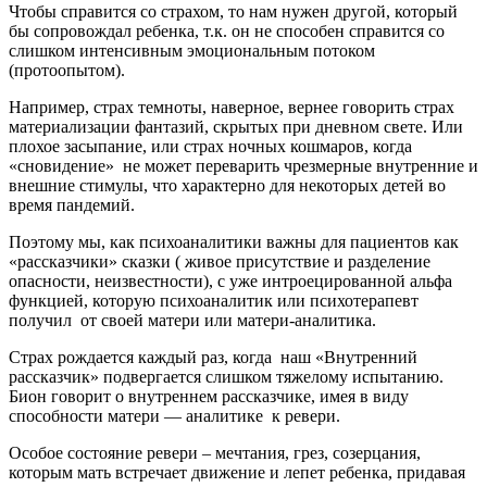
Чтобы справится со страхом, то нам нужен другой, который
бы сопровождал ребенка, т.к. он не способен справится со
слишком интенсивным эмоциональным потоком
(протоопытом).
Например, страх темноты, наверное, вернее говорить страх
материализации фантазий, скрытых при дневном свете. Или
плохое засыпание, или страх ночных кошмаров, когда
«сновидение» не может переварить чрезмерные внутренние и
внешние стимулы, что характерно для некоторых детей во
время пандемий.
Поэтому мы, как психоаналитики важны для пациентов как
«рассказчики» сказки ( живое присутствие и разделение
опасности, неизвестности), с уже интроецированной альфа
функцией, которую психоаналитик или психотерапевт
получил от своей матери или матери-аналитика.
Страх рождается каждый раз, когда наш «Внутренний
рассказчик» подвергается слишком тяжелому испытанию.
Бион говорит о внутреннем рассказчике, имея в виду
способности матери — аналитике к ревери.
Особое состояние ревери – мечтания, грез, созерцания,
которым мать встречает движение и лепет ребенка, придавая