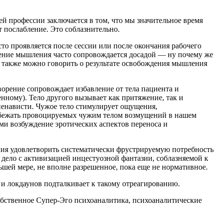
й профессии заключается в том, что мы значительное время
т послабление. Это соблазнительно.
о проявляется после сессии или после окончания рабочего
снение мышления часто сопровождается досадой — ну почему же
сь также можно говорить о результате освобождения мышления
ворение сопровождает избавление от тела пациента и
ному). Тело другого вызывает как притяжение, так и
ненависти. Чужое тело стимулирует ощущения,
избежать провоцируемых чужим телом возмущений в нашем
ми возбуждение эротических аспектов переноса и
ания удовлетворить систематически фрустрируемую потребность
м дело с активизацией инцестуозной фантазии, соблазняемой к
шей мере, не вполне разрешенное, пока еще не нормативное.
 и локдаунов подталкивает к такому отреагированию.
 собственное Супер-Эго психоаналитика, психоаналитические