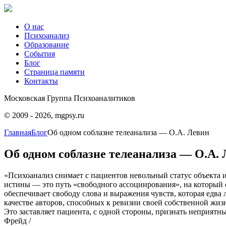
О нас
Психоанализ
Образование
События
Блог
Страница памяти
Контакты
Московская Группа Психоаналитиков
© 2009 - 2026, mgpsy.ru
Главная
Блог
Об одном соблазне телеанализа — О.А. Левин
Об одном соблазне телеанализа — О.А.
«Психоанализ снимает с пациентов невольный статус объекта и
истины — это путь «свободного ассоциирования», на который с
обеспечивает свободу слова и выражения чувств, которая едва 
качестве авторов, способных к ревизии своей собственной жи
Это заставляет пациента, с одной стороны, признать неприятны
Фрейд /