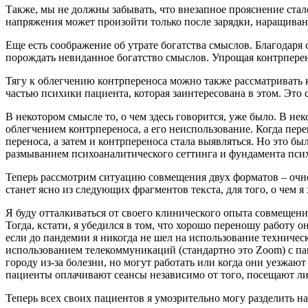
Также, мы не должны забывать, что внезапное прояснение ста
напряжения может произойти только после зарядки, наращива
Еще есть соображение об утрате богатства смыслов. Благодаря
порождать невиданное богатство смыслов. Упрощая контрперен
Тягу к облегчению контрпереноса можно также рассматривать 
частью психики пациента, которая заинтересована в этом. Это 
В некотором смысле то, о чем здесь говорится, уже было. В не
облегчением контрпереноса, а его неиспользование. Когда пер
переноса, а затем и контрпереноса стала выявляться. Но это б
размыванием психоаналитического сеттинга и фундамента псих
Теперь рассмотрим ситуацию совмещения двух форматов – очно
станет ясно из следующих фрагментов текста, для того, о чем я
Я буду отталкиваться от своего клинического опыта совмещени
Тогда, кстати, я убедился в том, что хорошо переношу работу
если до пандемии я никогда не шел на использование технически
использованием телекоммуникаций (стандартно это Zoom) с пац
городу из-за болезни, но могут работать или когда они уезжаю
пациенты оплачивают сеансы независимо от того, посещают ли
Теперь всех своих пациентов я умозрительно могу разделить на