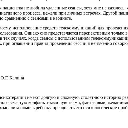
я пациентка не любила удаленные сеансы, хотя мне не казалось,
оциативного процесса, нежели при личных встречах. Другой паци
по сравнению с сеансами в кабинете.
оему, использование средств телекоммуникаций для проведения
ользования. Однако оно представляется перспективным только в 
 тех случаях, когда сеансы с использованием телекоммуникаций
у, при оглашении правил проведения сессий я неизменно говорю,
 О.Г. Калина
й психотерапии имеют долгую и сложную, столетнюю историю р
ного зачастую конфликтными чувствами, фантазиями, желаниями,
хоанализа помочь ребенку преодолеть его психологические про