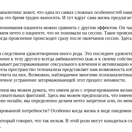
аналитики знают, что одна из самых сложных особенностей наше
 это бремя трудно выносить. И тут вдруг сама жизнь предлагае
онимания пациента можно сравнить с другим эффектом. Он част
маем нечто о пациенте, что не понимали на сессии. Такое проя
когда прояснение происходит сразу после окончания сессии. Зде
 следствием удовлетворения иного рода. Это последнее удовлет
 к телу другого всегда амбивалентно (как и к своему собствен
зывает растормаживание сексуального влечения и активизацию 
ела пространство телеанализа представляет нам возможность 
 ответа на них. Возможно, наблюдаемое многими психоаналитика
стичное устранение затормаживающей этот процесс ненависти.
нения мы можем думать, что имеем дело с отреагированием жел
ссознательных фантазий. Здесь мы можем предполагать, что имее
ю онлайн, мы определенно делаем нечто запретное или, по мень
рированной потребности? Особенно когда жизнь в виде пандемии
который говорит, что так нельзя. В этой роли могут находиться
.