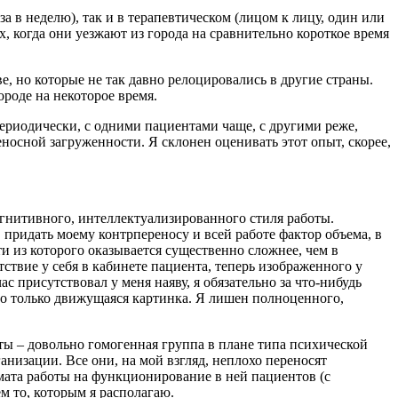
а в неделю), так и в терапевтическом (лицом к лицу, один или
, когда они уезжают из города на сравнительно короткое время
ве, но которые не так давно релоцировались в другие страны.
ороде на некоторое время.
ериодически, с одними пациентами чаще, с другими реже,
осной загруженности. Я склонен оценивать этот опыт, скорее,
огнитивного, интеллектуализированного стиля работы.
, придать моему контрпереносу и всей работе фактор объема, в
и из которого оказывается существенно сложнее, чем в
тствие у себя в кабинете пациента, теперь изображенного у
с присутствовал у меня наяву, я обязательно за что-нибудь
это только движущаяся картинка. Я лишен полноценного,
енты – довольно гомогенная группа в плане типа психической
изации. Все они, на мой взгляд, неплохо переносят
рмата работы на функционирование в ней пациентов (с
м то, которым я располагаю.