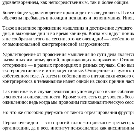
удовлетворением, как непосредственным, так и более общим.
Более общее удовлетворение происходит из следующего. Психо
обречены пребывать в позиции незнания и непонимания. Иногда
Такое внезапное прояснение мышления и достижение лучшего п
дня, в выходные дни и во время каникул. Когда мы вдруг пони
я не сообразил этого на сессии, это же очевидно! — особенно 
от эмоциональной контрпереносной загруженности.
Удовлетворение от прояснения мышления по сути дела является
вызванных им возмущений, порождающих напряжение. Отношение
отторжение — в разных пропорциях в разных случаях. Оно вы
экстероцептивные и интероцептивные. Очищенное от чужого т
собственном теле. А затем и собственного интрапсихического
контрпереноса в телеанализе имеет одной из своих причин ча
Так или иначе, в случае реализации упомянутого выше соблаз
в ясности и определенности. Кроме того, есть еще уровень бе
оживлению: ведь когда мы проводим психоаналитическую сесси
Но что же способно удержать от такого отреагирования фруст
Первое очевидно — это строгий голос «отцовского» третьего, 
организации, да и весь институт психоанализа как дисциплины