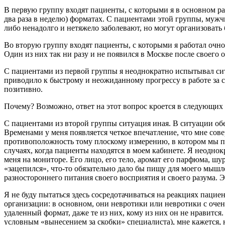
В первую группу входят пациенты, с которыми я в основном раб
два раза в неделю) форматах. С пациентами этой группы, мужч
либо ненадолго и нетяжело заболевают, но могут организовать
Во вторую группу входят пациенты, с которыми я работал очно 
Один из них так ни разу и не появился в Москве после своего о
С пациентами из первой группы я неоднократно испытывал сит
приводило к быстрому и неожиданному прогрессу в работе за 
позитивно.
Почему? Возможно, ответ на этот вопрос кроется в следующих
С пациентами из второй группы ситуация иная. В ситуации об
Временами у меня появляется четкое впечатление, что мне совер
противоположность тому плоскому измерению, в котором мы пре
случаях, когда пациенты находятся в моем кабинете. Я неоднок
меня на мониторе. Его лицо, его тело, аромат его парфюма, шу
«зацепился», что-то обязательно дало бы пищу для моего мышл
разностороннего питания своего восприятия и своего разума. Э
Я не буду пытаться здесь сосредотачиваться на реакциях пацие
организации: в основном, они невротики или невротики с оче
удаленный формат, даже те из них, кому из них он не нравитс
условным «вынесением за скобки» специалиста), мне кажется, 