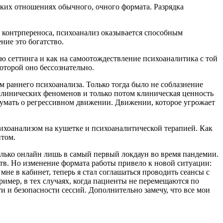
ских отношениях обычного, очного формата. Разрядка
ие контрпереноса, психоанализ оказывается способным
ние это богатство.
ю сеттинга и как на самоотождествление психоаналитика с той
оторой оно бессознательно.
ам раннего психоанализа. Только тогда было не соблазнение
 клинических феноменов и только потом клиническая ценность
м думать о регрессивном движении. Движении, которое угрожает
ихоанализом на кушетке и психоаналитической терапией. Как
нтом.
олько онлайн лишь в самый первый локдаун во время пандемии.
ств. Но изменение формата работы привело к новой ситуации:
мне в кабинет, теперь я стал соглашаться проводить сеансы с
ример, в тех случаях, когда пациенты не перемещаются по
и и безопасности сессий. Дополнительно замечу, что все мои