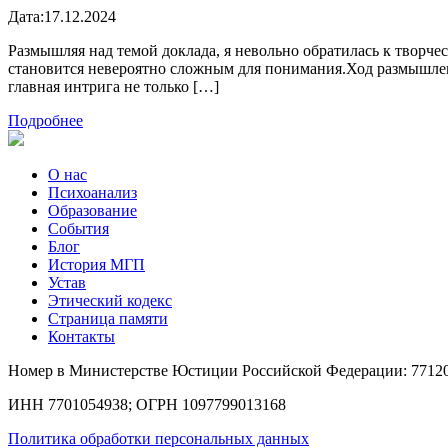
Дата:
17.12.2024
Размышляя над темой доклада, я невольно обратилась к творчес
становится невероятно сложным для понимания.Ход размышлени
главная интрига не только […]
Подробнее
О нас
Психоанализ
Образование
События
Блог
История МГП
Устав
Этический кодекс
Страница памяти
Контакты
Номер в Министерстве Юстиции Российской Федерации: 7712
ИНН 7701054938; ОГРН 1097799013168
Политика обработки персональных данных