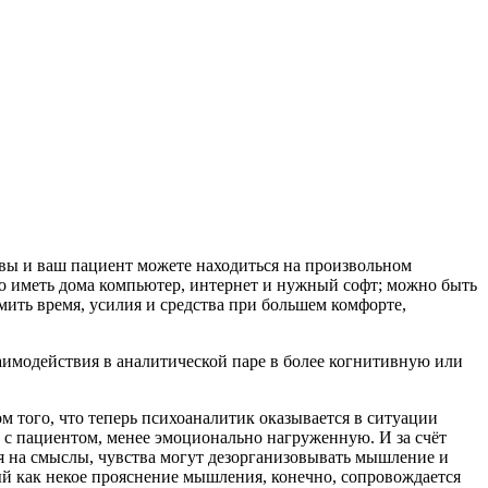
ы и ваш пациент можете находиться на произвольном
но иметь дома компьютер, интернет и нужный софт; можно быть
ить время, усилия и средства при большем комфорте,
имодействия в аналитической паре в более когнитивную или
м того, что теперь психоаналитик оказывается в ситуации
 с пациентом, менее эмоционально нагруженную. И за счёт
ая на смыслы, чувства могут дезорганизовывать мышление и
й как некое прояснение мышления, конечно, сопровождается