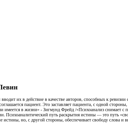
 Левин
 вводит их в действие в качестве авторов, способных к ревизи
оглашается пациент. Это заставляет пациента, с одной стороны,
ли имеется в жизни» - Зигмунд Фрейд /
«Психоанализ снимает с п
зни. Психоаналитический путь раскрытия истины — это путь «св
е истины, но, с другой стороны, обеспечивает свободу слова и в