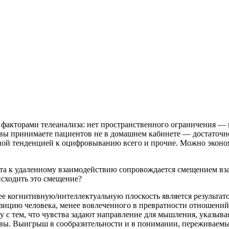
акторами телеанализа: нет пространственного ограничения — в
но вы принимаете пациентов не в домашнем кабинете — достаточ
нной тенденцией к оцифровыванию всего и прочие. Можно эконом
ата к удаленному взаимодействию сопровождается смещением вза
исходить это смещение?
е когнитивную/интеллектуальную плоскость является результато
позицию человека, менее вовлеченного в превратности отношений
ду с тем, что чувства задают направление для мышления, указыв
ивы. Выигрыш в сообразительности и в понимании, переживаемы