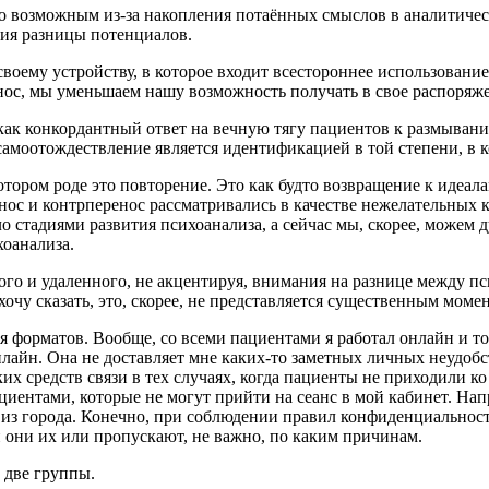
ло возможным из-за накопления потаённых смыслов в аналитиче
ния разницы потенциалов.
 своему устройству, в которое входит всестороннее использован
ос, мы уменьшаем нашу возможность получать в свое распоряже
как конкордантный ответ на вечную тягу пациентов к размывани
самоотождествление является идентификацией в той степени, в к
котором роде это повторение. Это как будто возвращение к идеал
енос и контрперенос рассматривались в качестве нежелательных
ыло стадиями развития психоанализа, а сейчас мы, скорее, може
оанализа.
го и удаленного, не акцентируя, внимания на разнице между пс
 хочу сказать, это, скорее, не представляется существенным моме
я форматов. Вообще, со всеми пациентами я работал онлайн и т
 онлайн. Она не доставляет мне каких-то заметных личных неудоб
х средств связи в тех случаях, когда пациенты не приходили ко 
иентами, которые не могут прийти на сеанс в мой кабинет. Нап
т из города. Конечно, при соблюдении правил конфиденциальност
 они их или пропускают, не важно, по каким причинам.
 две группы.