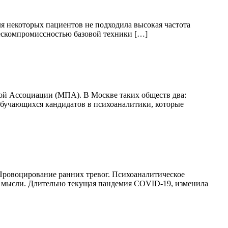
ля некоторых пациентов не подходила высокая частота
 бескомпромиссностью базовой техники […]
кой Ассоциации (МПА). В Москве таких обществ два:
обучающихся кандидатов в психоаналитики, которые
 Провоцирование ранних тревог. Психоаналитическое
е мысли. Длительно текущая пандемия COVID-19, изменила