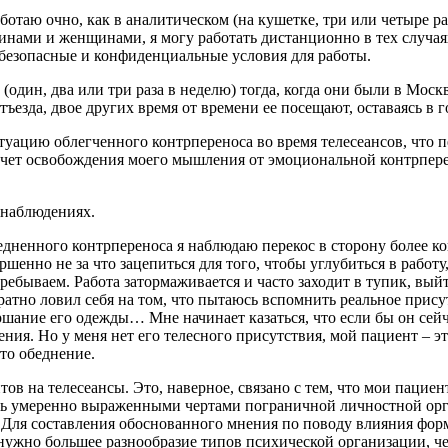
отаю очно, как в аналитическом (на кушетке, три или четыре раз
инами и женщинами, я могу работать дистанционно в тех случаях
 безопасные и конфиденциальные условия для работы.
(один, два или три раза в неделю) тогда, когда они были в Моск
тъезда, двое других время от времени ее посещают, оставаясь в г
уацию облегченного контрпереноса во время телесеансов, что п
счет освобождения моего мышления от эмоциональной контрперен
 наблюдениях.
едненного контрпереноса я наблюдаю перекос в сторону более к
шенно не за что зацепиться для того, чтобы углубиться в работу
бываем. Работа затормаживается и часто заходит в тупик, выйт
ратно ловил себя на том, что пытаюсь вспомнить реальное прису
ршание его одежды… Мне начинает казаться, что если бы он сейча
ения. Но у меня нет его телесного присутствия, мой пациент – 
то обеднение.
нтов на телесеансы. Это, наверное, связано с тем, что мои паци
нь умеренно выраженными чертами пограничной личностной орган
я. Для составления обоснованного мнения по поводу влияния фо
нужно большее разнообразие типов психической организации, че