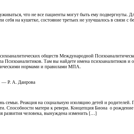
уживаться, что не все пациенты могут быть ему подвергнуты. Д
и себя на кушетке, состояние третьих не улучшалось в связи с
ах Психоаналитических обществ Международной Психоаналитичес
а Психоаналитиков. Там вы найдете имена психоаналитиков и 
этическими нормами и правилами МПА.
 — Р. А. Даирова
нь семьи. Реакция на социальную изоляцию детей и родителей.
сти. Способности матери к ревери. Концепция Биона о рождени
я развития человека, вынуждена изменить […]