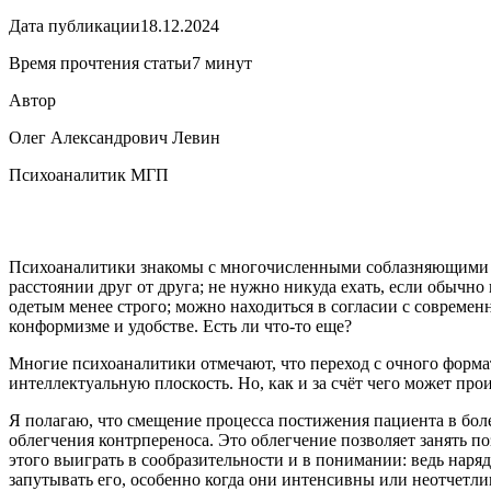
Дата публикации
18.12.2024
Время прочтения статьи
7 минут
Автор
Олег Александрович Левин
Психоаналитик МГП
Психоаналитики знакомы с многочисленными соблазняющими ф
расстоянии друг от друга; не нужно никуда ехать, если обыч
одетым менее строго; можно находиться в согласии с совреме
конформизме и удобстве. Есть ли что-то еще?
Многие психоаналитики отмечают, что переход с очного форм
интеллектуальную плоскость. Но, как и за счёт чего может про
Я полагаю, что смещение процесса постижения пациента в боле
облегчения контрпереноса. Это облегчение позволяет занять 
этого выиграть в сообразительности и в понимании: ведь наря
запутывать его, особенно когда они интенсивны или неотчетл