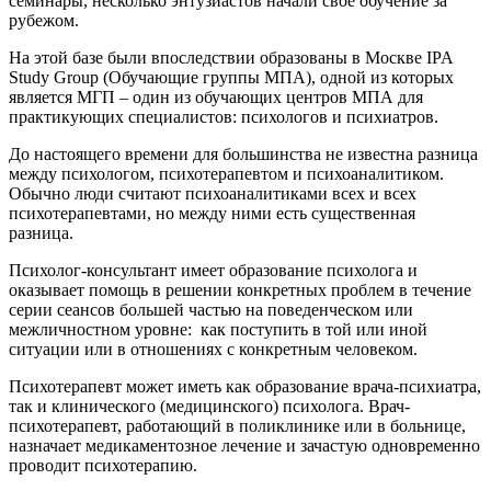
семинары, несколько энтузиастов начали свое обучение за
рубежом.
На этой базе были впоследствии образованы в Москве IPA
Study Group (Обучающие группы МПА), одной из которых
является МГП – один из обучающих центров МПА для
практикующих специалистов: психологов и психиатров.
До настоящего времени для большинства не известна разница
между психологом, психотерапевтом и психоаналитиком.
Обычно люди считают психоаналитиками всех и всех
психотерапевтами, но между ними есть существенная
разница.
Психолог-консультант имеет образование психолога и
оказывает помощь в решении конкретных проблем в течение
серии сеансов большей частью на поведенческом или
межличностном уровне: как поступить в той или иной
ситуации или в отношениях с конкретным человеком.
Психотерапевт может иметь как образование врача-психиатра,
так и клинического (медицинского) психолога. Врач-
психотерапевт, работающий в поликлинике или в больнице,
назначает медикаментозное лечение и зачастую одновременно
проводит психотерапию.