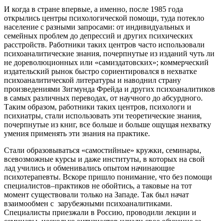
И когда в стране впервые, а именно, после 1985 года
открылись центры психологической помощи, туда потекло
население с разными запросами: от индивидуальных и
семейных проблем до депрессий и других психических
расстройств. Работники таких центров часто использовали
психоаналитические знания, почерпнутые из изданий чуть ли
не дореволюционных или «самиздатовских»; коммерческий
издательский рынок быстро сориентировался в нехватке
психоаналитической литературы и наводнил страну
произведениями Зигмунда Фрейда и других психоаналитиков
в самых различных переводах, от научного до абсурдного.
Таким образом, работники таких центров, психологи и
психиатры, стали использовать эти теоретические знания,
почерпнутые из книг, все больше и больше ощущая нехватку
умения применять эти знания на практике.
Стали образовываться «самостийные» кружки, семинары,
всевозможные курсы и даже институты, в которых на свой
лад учились и обменивались опытом начинающие
психотерапевты. Вскоре пришло понимание, что без помощи
специалистов–практиков не обойтись, а таковые на тот
момент существовали только на Западе. Так был начат
взаимообмен с зарубежными психоаналитиками.
Специалисты приезжали в Россию, проводили лекции и