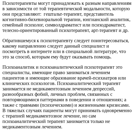
Психотерапевты могут принадлежать к разным направлениям
в зависимости от той терапевтической модальности, которую
они представляют: гештальт-терапевт, представитель
когнитивно-бихевиоральной терапии, юнгианский аналитик,
семейный психолог, символдраматист или психодраматист,
телесно-ориентированный психотерапевт, арт-терапевт и др.
Обратившемуся к психотерапевту следует поинтересоваться,
какому направлению следует данный специалист и
посмотреть в интернете или в специальной литературе, что
это за способ, которым ему будут оказывать помощь.
Психоаналитик и психоаналитический психотерапевт это
специалисты, имеющие право заниматься лечением
пациентов и имеющие образование врачей-психиатров или
клинических психологов. Психоаналитический терапевт
занимается не медикаментозным лечением депрессий,
разнообразных фобий, личных проблем, связанных с
повторяющимися паттернами в поведении и отношениях; а
также с травмами (психическими) и жизненными кризисами.
В тяжелых случаях пациенты могут принимать одновременно
с терапией медикаментозное лечение, но сам
психоаналитический терапевт занимается только не
медикаментозным лечением.