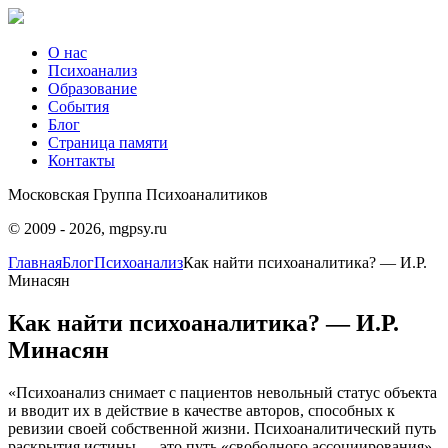
О нас
Психоанализ
Образование
События
Блог
Страница памяти
Контакты
Московская Группа Психоаналитиков
© 2009 - 2026, mgpsy.ru
Главная
Блог
Психоанализ
Как найти психоаналитика? — И.Р.
Минасян
Как найти психоаналитика? — И.Р.
Минасян
«Психоанализ снимает с пациентов невольный статус объекта
и вводит их в действие в качестве авторов, способных к
ревизии своей собственной жизни. Психоаналитический путь
раскрытия истины — это путь «свободного ассоциирования»,