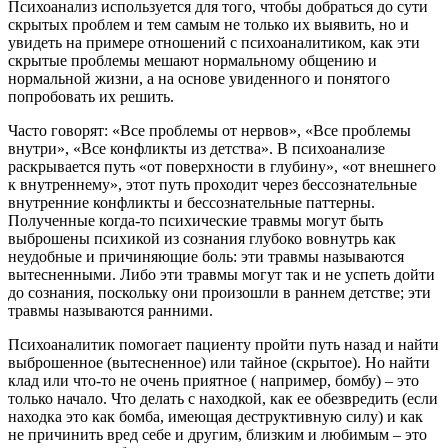
Психоанализ используется для того, чтобы добраться до сути
скрытых проблем и тем самым не только их выявить, но и
увидеть на примере отношений с психоаналитиком, как эти
скрытые проблемы мешают нормальному общению и
нормальной жизни, а на основе увиденного и понятого
попробовать их решить.
Часто говорят: «Все проблемы от нервов», «Все проблемы
внутри», «Все конфликты из детства». В психоанализе
раскрывается путь «от поверхности в глубину», «от внешнего
к внутреннему», этот путь проходит через бессознательные
внутренние конфликты и бессознательные паттерны.
Полученные когда-то психические травмы могут быть
выброшены психикой из сознания глубоко вовнутрь как
неудобные и причиняющие боль: эти травмы называются
вытесненными. Либо эти травмы могут так и не успеть дойти
до сознания, поскольку они произошли в раннем детстве; эти
травмы называются ранними.
Психоаналитик помогает пациенту пройти путь назад и найти
выброшенное (вытесненное) или тайное (скрытое). Но найти
клад или что-то не очень приятное ( например, бомбу) – это
только начало. Что делать с находкой, как ее обезвредить (если
находка это как бомба, имеющая деструктивную силу) и как
не причинить вред себе и другим, близким и любимым – это